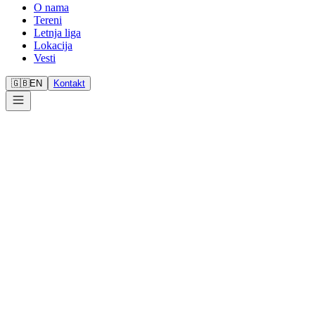
O nama
Tereni
Letnja liga
Lokacija
Vesti
🇬🇧
EN
Kontakt