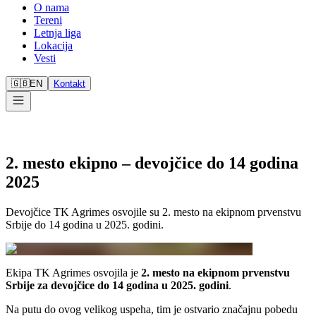
O nama
Tereni
Letnja liga
Lokacija
Vesti
🇬🇧
EN
Kontakt
2. mesto ekipno – devojčice do 14 godina
2025
Devojčice TK Agrimes osvojile su 2. mesto na ekipnom prvenstvu
Srbije do 14 godina u 2025. godini.
Ekipa TK Agrimes osvojila je
2. mesto na ekipnom prvenstvu
Srbije za devojčice do 14 godina u 2025. godini
.
Na putu do ovog velikog uspeha, tim je ostvario značajnu pobedu