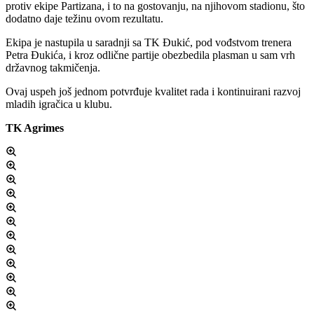
protiv ekipe Partizana, i to na gostovanju, na njihovom stadionu, što
dodatno daje težinu ovom rezultatu.
Ekipa je nastupila u saradnji sa TK Đukić, pod vođstvom trenera
Petra Đukića, i kroz odlične partije obezbedila plasman u sam vrh
državnog takmičenja.
Ovaj uspeh još jednom potvrđuje kvalitet rada i kontinuirani razvoj
mladih igračica u klubu.
TK Agrimes