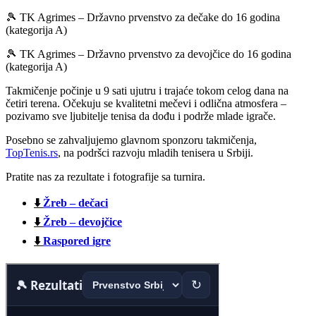
🎾 TK Agrimes – Državno prvenstvo za dečake do 16 godina
(kategorija A)
🎾 TK Agrimes – Državno prvenstvo za devojčice do 16 godina
(kategorija A)
Takmičenje počinje u 9 sati ujutru i trajaće tokom celog dana na
četiri terena. Očekuju se kvalitetni mečevi i odlična atmosfera –
pozivamo sve ljubitelje tenisa da dođu i podrže mlade igrače.
Posebno se zahvaljujemo glavnom sponzoru takmičenja,
TopTenis.rs
, na podršci razvoju mladih tenisera u Srbiji.
Pratite nas za rezultate i fotografije sa turnira.
⬇️
Žreb – dečaci
⬇️
Žreb – devojčice
⬇️
Raspored igre