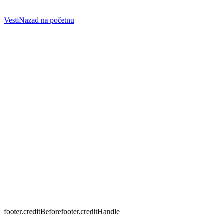
Vesti
Nazad na početnu
footer.linkHome
footer.linkCourts
footer.linkLeague
footer.linkNews
contact.phoneInfo
Tel:
contact.phone
contact.phone2Info
Tel:
contact.phone2
contact.emailInfo
contact.email
footer.creditBefore
footer.creditHandle