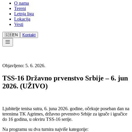
O nama
Tereni
Letnja liga
Lokacija
Vesti
🇬🇧
EN
Kontakt
Objavljeno
:
5. 6. 2026.
TSS-16 Državno prvenstvo Srbije – 6. jun
2026. (UŽIVO)
Ljubitelje tenisa sutra, 6. juna 2026. godine, očekuje poseban dan na
terenima TK Agrimes, državno prvenstvo Srbije za igrače i igračice
do 16 godina, u okviru TSS-16 serije.
Na programu su dva turnira najviše kategorije: